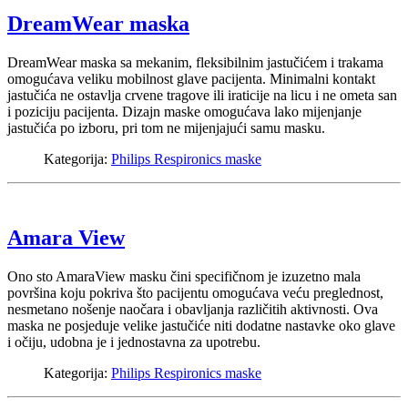
DreamWear maska
DreamWear maska sa mekanim, fleksibilnim jastučićem i trakama
omogućava veliku mobilnost glave pacijenta. Minimalni kontakt
jastučića ne ostavlja crvene tragove ili iraticije na licu i ne ometa san
i poziciju pacijenta. Dizajn maske omogućava lako mijenjanje
jastučića po izboru, pri tom ne mijenjajući samu masku.
Kategorija:
Philips Respironics maske
Amara View
Ono sto AmaraView masku čini specifičnom je izuzetno mala
površina koju pokriva što pacijentu omogućava veću preglednost,
nesmetano nošenje naočara i obavljanja različitih aktivnosti. Ova
maska ne posjeduje velike jastučiće niti dodatne nastavke oko glave
i očiju, udobna je i jednostavna za upotrebu.
Kategorija:
Philips Respironics maske