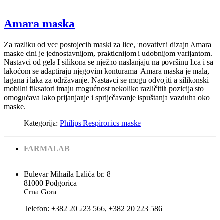
Amara maska
Za razliku od vec postojecih maski za lice, inovativni dizajn Amara
maske cini je jednostavnijom, prakticnijom i udobnijom varijantom.
Nastavci od gela I silikona se nježno naslanjaju na površinu lica i sa
lakoćom se adaptiraju njegovim konturama. Amara maska je mala,
lagana i laka za održavanje. Nastavci se mogu odvojiti a silikonski
mobilni fiksatori imaju mogućnost nekoliko različitih pozicija sto
omogućava lako prijanjanje i spriječavanje ispuštanja vazduha oko
maske.
Kategorija:
Philips Respironics maske
FARMALAB
Bulevar Mihaila Lalića br. 8
81000 Podgorica
Crna Gora
Теlеfоn: +382 20 223 566, +382 20 223 586