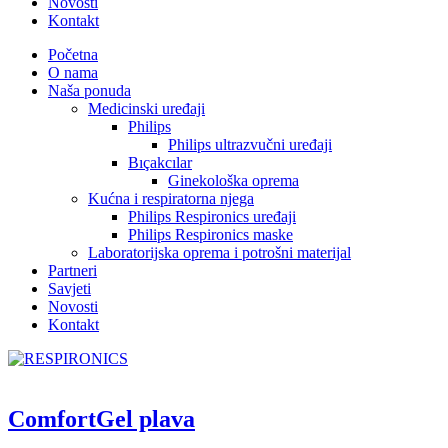
Novosti
Kontakt
Početna
O nama
Naša ponuda
Medicinski uređaji
Philips
Philips ultrazvučni uređaji
Bıçakcılar
Ginekološka oprema
Kućna i respiratorna njega
Philips Respironics uređaji
Philips Respironics maske
Laboratorijska oprema i potrošni materijal
Partneri
Savjeti
Novosti
Kontakt
ComfortGel plava