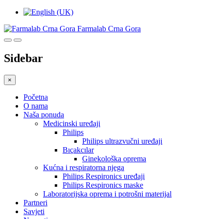
Farmalab Crna Gora
Sidebar
×
Početna
O nama
Naša ponuda
Medicinski uređaji
Philips
Philips ultrazvučni uređaji
Bıçakcılar
Ginekološka oprema
Kućna i respiratorna njega
Philips Respironics uređaji
Philips Respironics maske
Laboratorijska oprema i potrošni materijal
Partneri
Savjeti