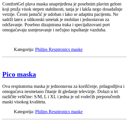
ComfortGel plava maska unaprijeđena je posebnim plavim gelom
koji pruža visok stepen stabilnosti, tanja je i lakša nego dosadašnje
verzije. Čeoni jastučić je udoban i lako se adaptira pacijentu. Ne
sadrži latex a silikonski umetak je mobilan i jednostavan za
održavanje. Posebno dizajnirana traka i specijalizovani port
omogućavaju usmjeravanje i nečujno ispuštanje vazduha.
Kategorija:
Philips Respironics maske
Pico maska
Ova respiratorna maska je jednostavna za korišćenje, prilagodljiva i
omogućava nesmetano čitanje ili gledanje televizije. Dolazi u tri
različite veličine: S/M, L i XL i jedna je od vodećih preporučenih
maski visokog kvaliteta.
Kategorija:
Philips Respironics maske