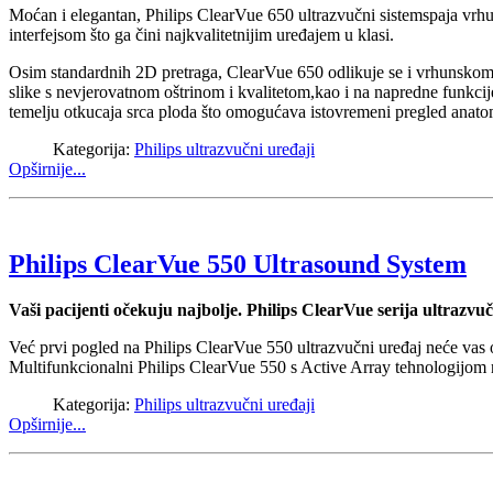
Moćan i elegantan, Philips ClearVue 650 ultrazvučni sistemspaja vrhun
interfejsom što ga čini najkvalitetnijim uređajem u klasi.
Osim standardnih 2D pretraga, ClearVue 650 odlikuje se i vrhunskom 
slike s nevjerovatnom oštrinom i kvalitetom,kao i na napredne funkcije 
temelju otkucaja srca ploda što omogućava istovremeni pregled anatomi
Kategorija:
Philips ultrazvučni uređaji
Opširnije...
Philips ClearVue 550 Ultrasound System
Vaši pacijenti očekuju najbolje. Philips ClearVue serija ultrazv
Već prvi pogled na Philips ClearVue 550 ultrazvučni uređaj neće vas os
Multifunkcionalni Philips ClearVue 550 s Active Array tehnologijom nud
Kategorija:
Philips ultrazvučni uređaji
Opširnije...