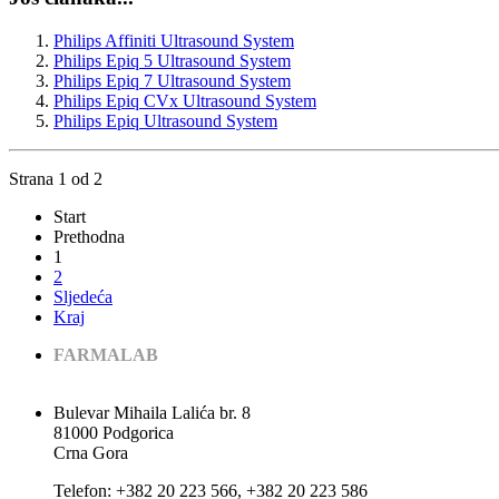
Philips Affiniti Ultrasound System
Philips Epiq 5 Ultrasound System
Philips Epiq 7 Ultrasound System
Philips Epiq CVx Ultrasound System
Philips Epiq Ultrasound System
Strana 1 od 2
Start
Prethodna
1
2
Sljedeća
Kraj
FARMALAB
Bulevar Mihaila Lalića br. 8
81000 Podgorica
Crna Gora
Теlеfоn: +382 20 223 566, +382 20 223 586