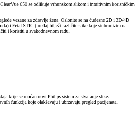
a, ClearVue 650 se odlikuje vrhunskom slikom i intuitivnim korisničkim
eglede vezane za zdravlje žena. Oslonite se na čudesne 2D i 3D/4D
a) i Fetal STIC (uređaj bilježi različite slike koje sinhronizira na
čiti i koristiti u svakodnevnom radu.
aja krije se moćan novi Philips sistem za stvaranje slike.
avnih funkcija koje olakšavaju i ubrzavaju pregled pacijenata.