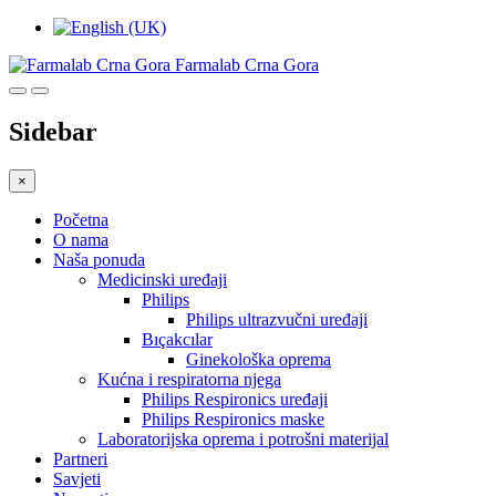
Farmalab Crna Gora
Sidebar
×
Početna
O nama
Naša ponuda
Medicinski uređaji
Philips
Philips ultrazvučni uređaji
Bıçakcılar
Ginekološka oprema
Kućna i respiratorna njega
Philips Respironics uređaji
Philips Respironics maske
Laboratorijska oprema i potrošni materijal
Partneri
Savjeti