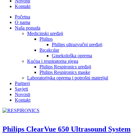
Novosti
Kontakt
Početna
O nama
Naša ponuda
Medicinski uređaji
Philips
Philips ultrazvučni uređaji
Bıçakcılar
Ginekološka oprema
Kućna i respiratorna njega
Philips Respironics uređaji
Philips Respironics maske
Laboratorijska oprema i potrošni materijal
Partneri
Savjeti
Novosti
Kontakt
Philips ClearVue 650 Ultrasound System