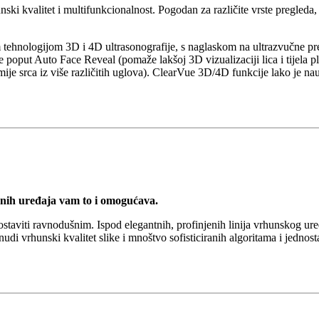
ski kvalitet i multifunkcionalnost. Pogodan za različite vrste pregled
tehnologijom 3D i 4D ultrasonografije, s naglaskom na ultrazvučne pr
poput Auto Face Reveal (pomaže lakšoj 3D vizualizaciji lica i tijela plod
je srca iz više različitih uglova). ClearVue 3D/4D funkcije lako je nau
učnih uređaja vam to i omogućava.
taviti ravnodušnim. Ispod elegantnih, profinjenih linija vrhunskog uređ
i vrhunski kvalitet slike i mnoštvo sofisticiranih algoritama i jednost