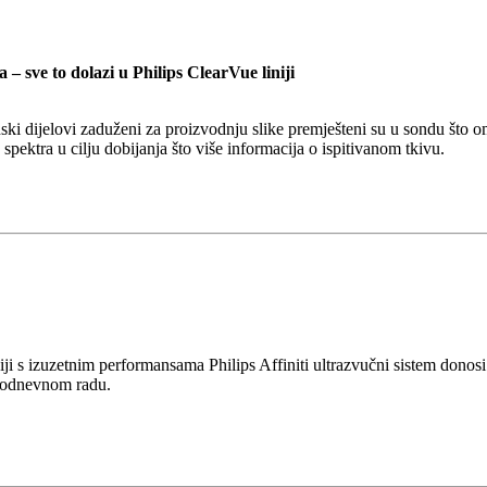
– sve to dolazi u Philips ClearVue liniji
ski dijelovi zaduženi za proizvodnju slike premješteni su u sondu što
ektra u cilju dobijanja što više informacija o ispitivanom tkivu.
iji s izuzetnim performansama Philips Affiniti ultrazvučni sistem donosi
akodnevnom radu.