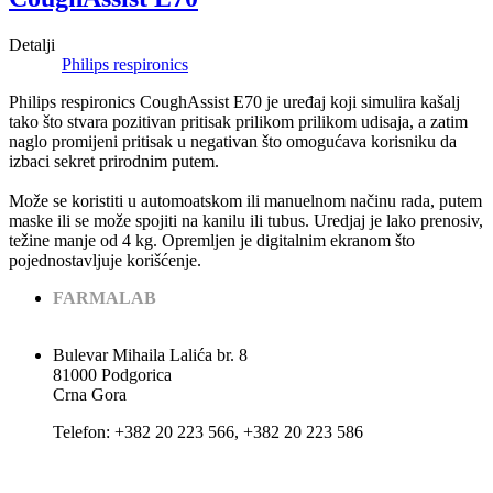
Detalji
Philips respironics
Philips respironics CoughAssist E70 je uređaj koji simulira kašalj
tako što stvara pozitivan pritisak prilikom prilikom udisaja, a zatim
naglo promijeni pritisak u negativan što omogućava korisniku da
izbaci sekret prirodnim putem.
Može se koristiti u automoatskom ili manuelnom načinu rada, putem
maske ili se može spojiti na kanilu ili tubus. Uredjaj je lako prenosiv,
težine manje od 4 kg. Opremljen je digitalnim ekranom što
pojednostavljuje korišćenje.
FARMALAB
Bulevar Mihaila Lalića br. 8
81000 Podgorica
Crna Gora
Теlеfоn: +382 20 223 566, +382 20 223 586