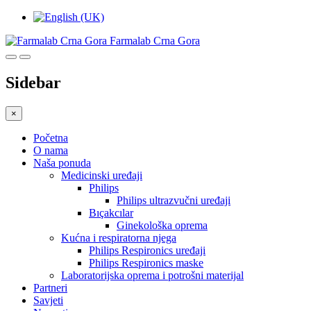
Farmalab Crna Gora
Sidebar
×
Početna
O nama
Naša ponuda
Medicinski uređaji
Philips
Philips ultrazvučni uređaji
Bıçakcılar
Ginekološka oprema
Kućna i respiratorna njega
Philips Respironics uređaji
Philips Respironics maske
Laboratorijska oprema i potrošni materijal
Partneri
Savjeti