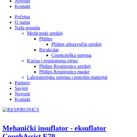
Novosti
Kontakt
Početna
O nama
Naša ponuda
Medicinski uređaji
Philips
Philips ultrazvučni uređaji
Bıçakcılar
Ginekološka oprema
Kućna i respiratorna njega
Philips Respironics uređaji
Philips Respironics maske
Laboratorijska oprema i potrošni materijal
Partneri
Savjeti
Novosti
Kontakt
Mehanički insuflator - eksuflator
CoughAssist E70