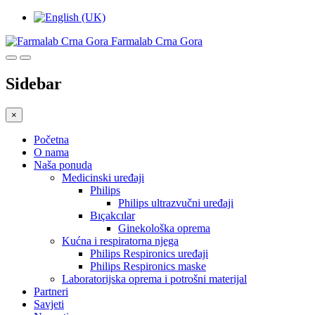
Farmalab Crna Gora
Sidebar
×
Početna
O nama
Naša ponuda
Medicinski uređaji
Philips
Philips ultrazvučni uređaji
Bıçakcılar
Ginekološka oprema
Kućna i respiratorna njega
Philips Respironics uređaji
Philips Respironics maske
Laboratorijska oprema i potrošni materijal
Partneri
Savjeti