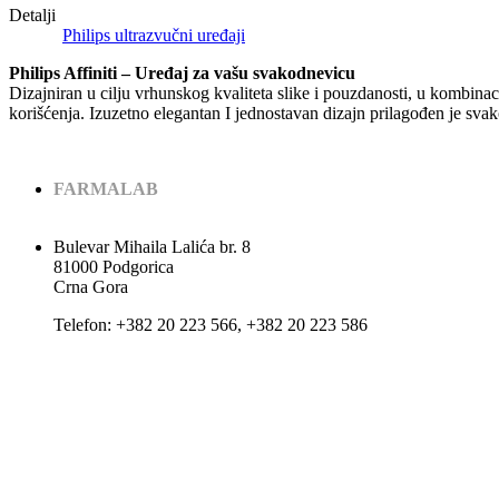
Detalji
Philips ultrazvučni uređaji
Philips Affiniti – Uređaj za vašu svakodnevicu
Dizajniran u cilju vrhunskog kvaliteta slike i pouzdanosti, u kombinac
korišćenja. Izuzetno elegantan I jednostavan dizajn prilagođen je sv
FARMALAB
Bulevar Mihaila Lalića br. 8
81000 Podgorica
Crna Gora
Теlеfоn: +382 20 223 566, +382 20 223 586