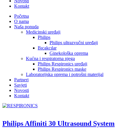
Novosti
Kontakt
Početna
O nama
Naša ponuda
Medicinski uređaji
Philips
Philips ultrazvučni uređaji
Bıçakcılar
Ginekološka oprema
Kućna i respiratorna njega
Philips Respironics uređaji
Philips Respironics maske
Laboratorijska oprema i potrošni materijal
Partneri
Savjeti
Novosti
Kontakt
Philips Affiniti 30 Ultrasound System